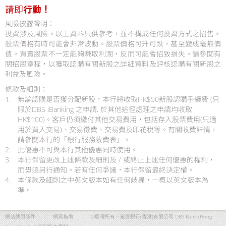
風險披露聲明：
投資涉及風險。以上資料只供參考，並不構成任何投資方式之招售。
股票價格有時可能會非常波動。股票價格可升可跌，甚至變成毫無價
值。買賣股票不一定能夠賺取利潤，反而可能會招致損失。請參閱有
關招股章程，以獲取認購有關新股之詳細資料及評核認購有關新股之
利益及風險。
條款及細則：
1.
無論認購是否獲分配新股，本行將收取HK$50新股認購手續費 (只
限於DBS iBanking 之申請, 於其他途徑處理之申請均收取
HK$100)。客戶仍須繳付其他交易費用，包括存入股票費用(只適
用於買入交易)、交易徵費、交易費及印花稅等。有關收費詳情，
請參閱本行的「銀行服務收費表」。
2.
此優惠不可與本行其他優惠同時使用。
3.
本行保留更改上述條款及細則及 / 或終止上述任何優惠的權利，
而毋須另行通知。若有任何爭議，本行保留最終決定權。
4.
本條款及細則之中英文版本如有任何歧異，一概以英文版本為
準。
網站使用條件
|
網頁指南
|
©版權所有。星展銀行(香港)有限公司 DBS Bank (Hong